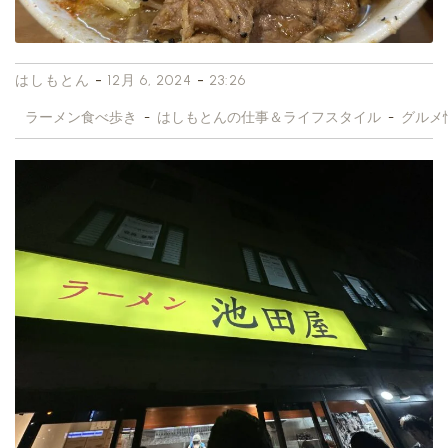
-
-
はしもとん
12月 6, 2024
23:26
ラーメン食べ歩き
-
はしもとんの仕事＆ライフスタイル
-
グルメ