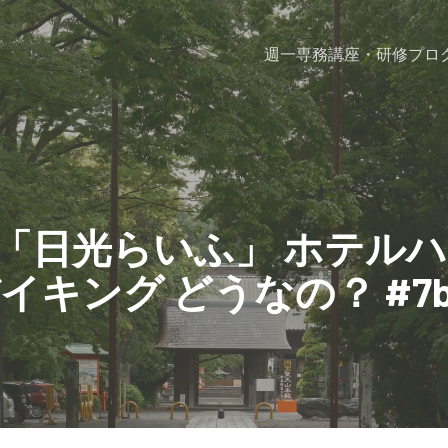
週一専務
講座・研修プロ
「日光らいふ」 ホテルハ
イキング どうなの？ #7bl