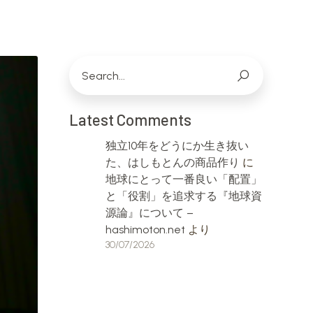
Latest Comments
独立10年をどうにか生き抜い
た、はしもとんの商品作り
に
地球にとって一番良い「配置」
と「役割」を追求する『地球資
源論』について –
hashimoton.net
より
30/07/2026