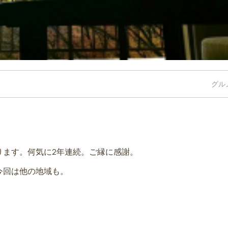
グル
ります。何気に2年連続。ご縁に感謝。
今回は他の地域も。