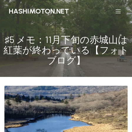
HASHIMOTON.NET
♯5 メモ：11月下旬の赤城山は
紅葉が終わっている【フォト
ブログ】