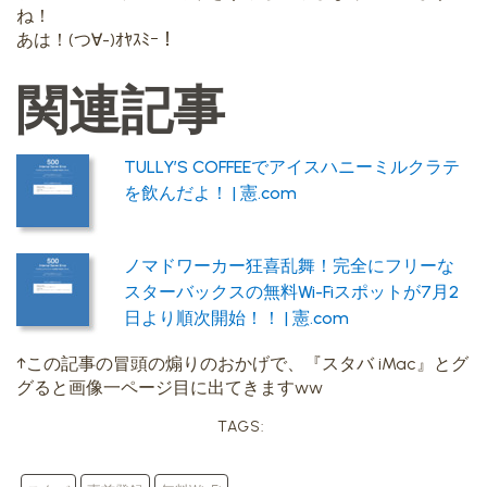
ね！
あは！(つ∀-)ｵﾔｽﾐｰ！
関連記事
TULLY’S COFFEEでアイスハニーミルクラテ
を飲んだよ！ | 憲.com
ノマドワーカー狂喜乱舞！完全にフリーな
スターバックスの無料Wi-Fiスポットが7月2
日より順次開始！！ | 憲.com
↑この記事の冒頭の煽りのおかげで、『スタバ iMac』とグ
グると画像一ページ目に出てきますww
TAGS: