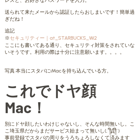
レスと、お好きなパスワードを入力。
送られて来たメールから認証したらおしまいです！簡単過
ぎだね！
追記
※
セキュリティー｜at_STARBUCKS_Wi2
ここにも書いてある通り、セキュリティ対策をされていな
いそうです。利用の際は十分に注意願います。。。。
写真•本当にスタバにiMacを持ち込んでいる方。
これでドヤ顔
Mac！
別にドヤ顔したいわけじゃないし、そんな時間無いし。こ
こ埼玉県だからまだサービス始まって無いし(;´༎ຶД༎ຶ`)
事前登録でスタバの周りをうろちょろしなくて済みます