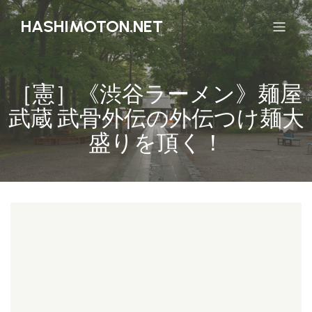
HASHIMOTON.NET
［憲］《渋谷ラーメン》麺屋
武蔵 武骨外伝の外伝つけ麺大
盛りを頂く！