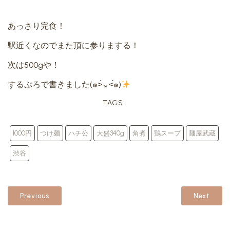
あっさり完食！
駅近くなのでまた頂に参りまする！
次は500gや！
するぷろで書きました(๑˃̶̀⌄˂̶́๑)
TAGS:
1000円
つけ麺
ハチ公
大盛340g
角煮
鶏スープ
麺屋武蔵
渋谷
Previous
Next