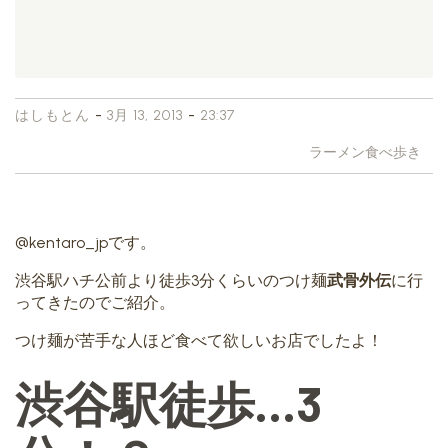
-
-
はしもとん
3月 13, 2013
23:37
ラーメン食べ歩き
@kentaro_jpです。
渋谷駅ハチ公前より徒歩3分くらいのつけ麺
武骨外伝
に行
ってきたのでご紹介。
つけ麺が苦手な人ほど食べて欲しいお店でしたよ！
渋谷駅徒歩…3