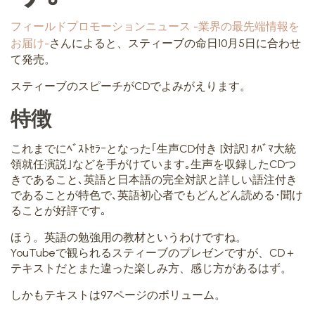
フィールドプロモーションニュース -業界の最先端情報を
お届け-
さんによると、スティーブの命日10月5日に合わせ
て発売。
スティーブのスピーチがCDでよみがえります。
特徴
これまでにﾍﾞｽﾄｾﾗｰとなった｢生声CD付き [対訳] ｵﾊﾞﾏ大統
領就任演説｣などを手がけています｡生声を収録したCDつ
きであること､英語と日本語の完全対訳と詳しい語注付き
であることが特色で､英語初心者でもどんどん読める･聞け
ることが好評です｡
ほう。英語の勉強用の教材というわけですね。
YouTubeで観られるスティーブのプレゼンですが、CD＋
テキストだとまた違った楽しみ方、感じ方があるはず。
しかもテキストは97ページのボリューム。