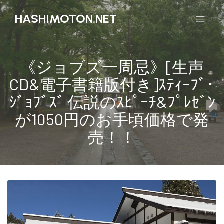
HASHIMOTON.NET
《ジョブズ一周忌》[生声
CD&電子書籍版付き]ｽﾃｨｰﾌﾞ･
ｼﾞｮﾌﾞｽﾞ 伝説のｽﾋﾟｰﾁ&ﾌﾟﾚｾﾞﾝ
が1050円のお手頃価格で発
売！！