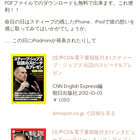
PDFファイルでのダウンロードも無料で出来ます。これ便
利！！
命日の日はスティーブの残したiPhone、iPadで彼の想いを
感じ取ってみてはいかがでしょうか。
………この日にiPadminiが発表されたりして
[生声CD&電子書籍版付き] スティー
ブ・ジョブズ 伝説のスピーチ&プレ
ゼン
CNN English Express編
朝日出版社 2012-10-03
￥ 1,050
Amazon.co.jp で詳細を見る
[生声CD&電子書籍版付き]インタビュ
ーズ――ラリー・キング・ライブ・