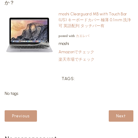
か？
moshi Clearguard MB with Touch Bar
(US) キーボードカバー 極薄 0.1ｍm 洗浄
可 英語配列 タッチバー有
カエレバ
posted with
moshi
Amazonでチェック
楽天市場でチェック
TAGS:
No tags
Previous
Next