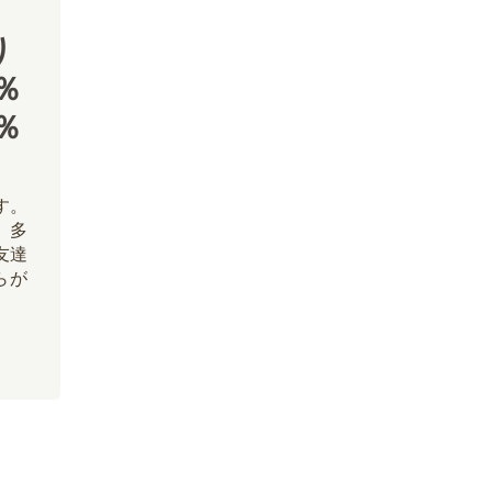
り
％
％
す。
 多
友達
らが