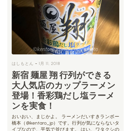
-
はしもとん
1月 11, 2018
新宿 麺屋 翔 行列ができる
大人気店のカップラーメン
登場！香彩鶏だし塩ラーメ
ンを実食！
おいおい、まじかよ。 ラーメンだいすきランボー
橋本（@kentaro_jp）です。行列が気にならないタ
イプなので、平気で並びます。 はい、ワタクシの