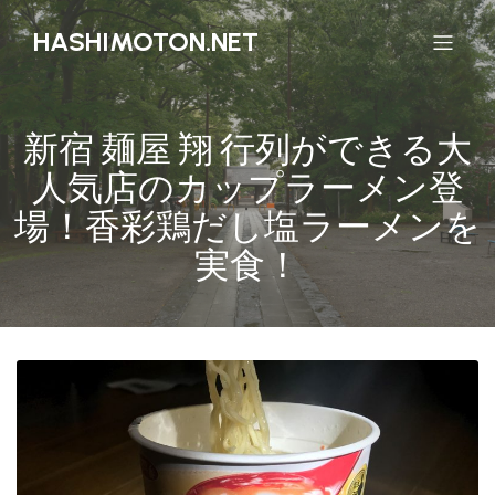
HASHIMOTON.NET
新宿 麺屋 翔 行列ができる大
人気店のカップラーメン登
場！香彩鶏だし塩ラーメンを
実食！