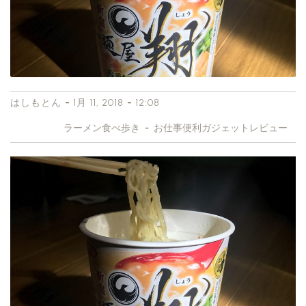
-
-
はしもとん
1月 11, 2018
12:08
ラーメン食べ歩き
-
お仕事便利ガジェットレビュー