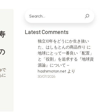
Latest Comments
寿
独立10年をどうにか生き抜い
た、はしもとんの商品作り
に
の
地球にとって一番良い「配置」
と「役割」を追求する『地球資
源論』について –
pで
hashimoton.net
より
ちに
30/07/2026