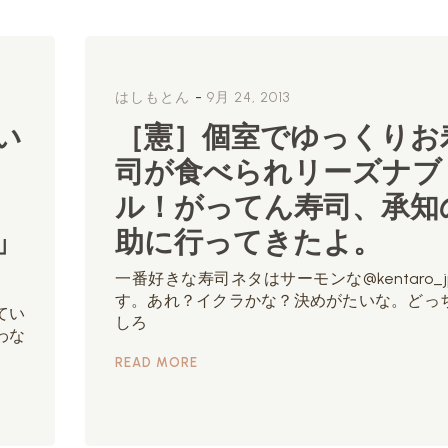
-
はしもとん
9月 24, 2013
い
［憲］個室でゆっくりお
司が食べられリーズナブ
ル！がってん寿司、承知
」
助に行ってきたよ。
一番好きな寿司ネタはサーモンな@kentaro_j
す。あれ？イクラかな？決めがたいな。どっ
てい
しろ
わな
READ MORE