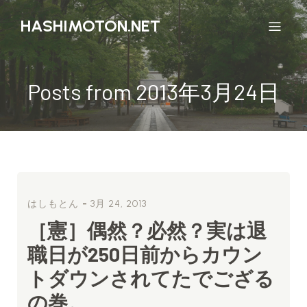
HASHIMOTON.NET
Posts from 2013年3月24日
-
はしもとん
3月 24, 2013
［憲］偶然？必然？実は退
職日が250日前からカウン
トダウンされてたでござる
の巻。