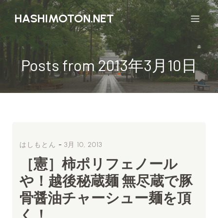
HASHIMOTON.NET
Posts from 2013年3月10日
-
はしもとん
3月 10, 2013
［憲］柿ポリフェノール
や！越後秘蔵麺 無尽蔵で豚
骨醤油チャーシュー麺を頂
く！