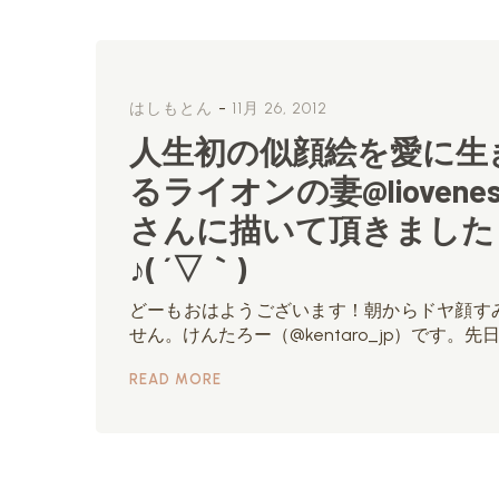
-
はしもとん
11月 26, 2012
人生初の似顔絵を愛に生
るライオンの妻@liovenes
さんに描いて頂きました
♪( ´▽｀)
どーもおはようございます！朝からドヤ顔す
せん。けんたろー（@kentaro_jp）です。先
READ MORE