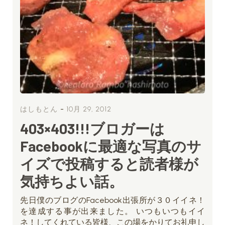
-
はしもとん
10月 29, 2012
403×403!!!ブロガーは
Facebookに最適な写真のサ
イズで投稿すると読者様が
気持ちよい話。
先日僕のブログのFacebook出張所が３０イイネ！
を達成する事が出来ました。 いつもいつもイイ
ネ！してくれている皆様、この場をかりてお礼申し