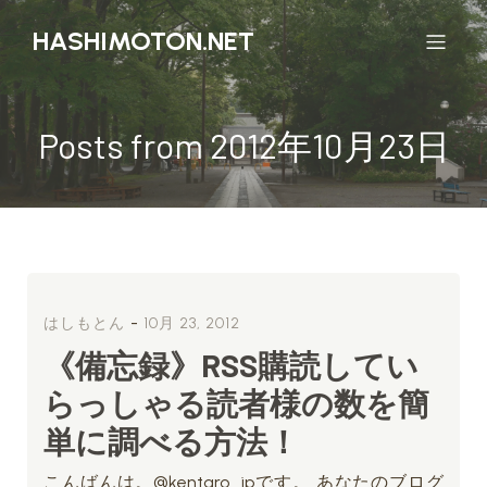
HASHIMOTON.NET
Posts from 2012年10月23日
-
はしもとん
10月 23, 2012
《備忘録》RSS購読してい
らっしゃる読者様の数を簡
単に調べる方法！
こんばんは。@kentaro_jpです。 あなたのブログ