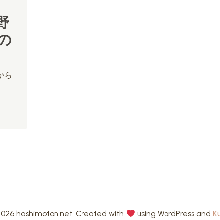
野
の
から
026 hashimoton.net. Created with
using WordPress and
K