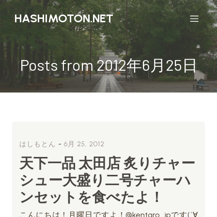
HASHIMOTON.NET
Posts from 2012年6月25日
-
はしもとん
6月 25, 2012
天下一品 太田店 炙りチャー
シュー大盛り二号チャーハ
ンセットを食べたよ！
こんにちは！月曜日ですよ！@kentaro_jpです(´∀