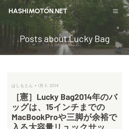
HASHIMOTON.NET
Posts about Lucky Bag
-
はしもとん
1月 5, 2014
［憲］Lucky Bag2014年のバ
ッグは、15インチまでの
MacBookProや三脚が余裕で
入る大容量リュックサッ