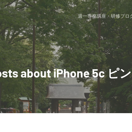
週一専務
講座・研修プロ
osts about iPhone 5c ピ