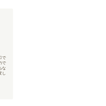
で
ので
ちな
種変し