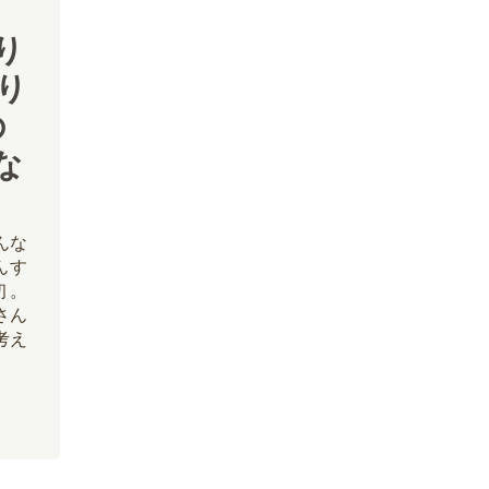
り
り
の
な
んな
んす
初。
さん
考え