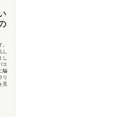
い
の
す。
礼し
まし
バス
に騙
ラリ
を見