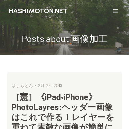
HASHIMOTON.NET
Posts about 画像加工
-
はしもとん
2月 24, 2013
［憲］《iPad•iPhone》
PhotoLayres:ヘッダー画像
はこれで作る！レイヤーを
重ねて素敵な画像が簡単に