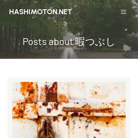
HASHIMOTON.NET
Posts about 暇つぶし