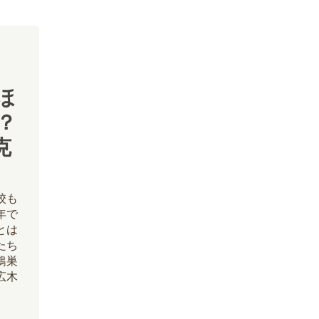
ほ
？
克
校も
年で
とは
たち
鴻巣
広木