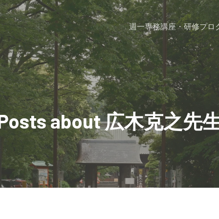
週一専務
講座・研修プロ
Posts about 広木克之先