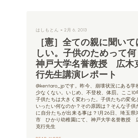
-
はしもとん
2月 6, 2013
［憲］全ての親に聞いて
しい。子供のためって何
神戸大学名誉教授 広木
行先生講演レポート
@kentaro_jpです。昨今、崩壊状況にある学
少なくない。いじめ、不登校、体罰。ここ10
子供たちは大きく変わった。子供たちの変化
いったい何なのか？その原因は？そんな子供
に自分たちが出来る事は？1月26日、埼玉県
市 ひかり幼稚園にて、神戸大学名誉教授 
克行先生