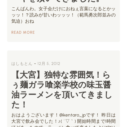
こんばんわ。女子会だけにおねぇ言葉になるとかッ
ッッ！？読みが甘いわッッッ！（範馬勇次郎並みの
気迫）おね
READ MORE
-
はしもとん
12月 5, 2012
【大宮】独特な雰囲気！ら
ぅ麺ガラ喰楽学校の味玉醤
油ラーメンを頂いてきまし
た！
おはようございます！@kentaro_jpです！ 昨日は
大宮で飲み会でした！♪( ´▽｀) 開始時間まで1時間