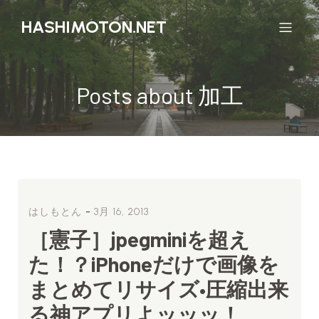
HASHIMOTON.NET
Posts about 加工
-
はしもとん
3月 16, 2013
［憲子］jpegminiを超え
た！？iPhoneだけで画像を
まとめてリサイズ•圧縮出来
る神アプリよッッッ！