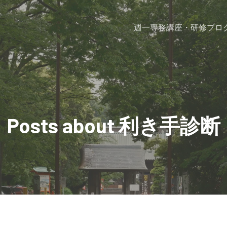
週一専務
講座・研修プロ
Posts about 利き手診断