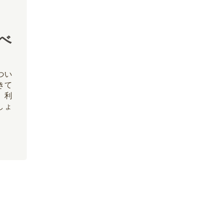
と
べ
つい
きて
。利
しょ