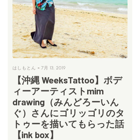
-
はしもとん
7月 13, 2019
【沖縄 WeeksTattoo】ボデ
ィーアーティストmim
drawing（みんどろーいん
ぐ）さんにゴリッゴリのタ
トゥーを描いてもらった話
【ink box】