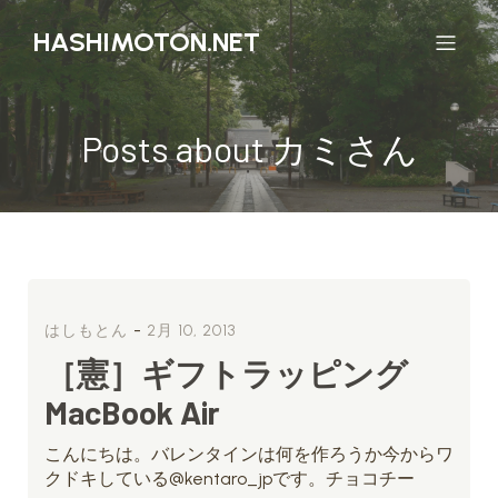
HASHIMOTON.NET
Posts about カミさん
-
はしもとん
2月 10, 2013
［憲］ギフトラッピング
MacBook Air
こんにちは。バレンタインは何を作ろうか今からワ
クドキしている@kentaro_jpです。チョコチー