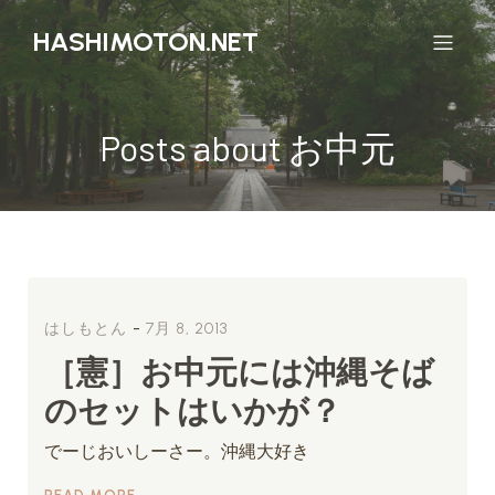
HASHIMOTON.NET
Posts about お中元
-
はしもとん
7月 8, 2013
［憲］お中元には沖縄そば
のセットはいかが？
でーじおいしーさー。沖縄大好き