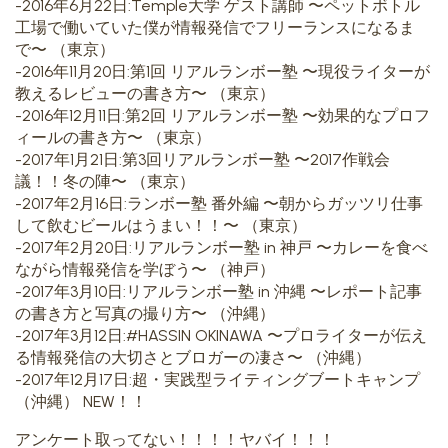
-2016年6月22日:Temple大学 ゲスト講師 〜ペットボトル
工場で働いていた僕が情報発信でフリーランスになるま
で〜 （東京）
-2016年11月20日:第1回 リアルランボー塾 〜現役ライターが
教えるレビューの書き方〜 （東京）
-2016年12月11日:第2回 リアルランボー塾 〜効果的なプロフ
ィールの書き方〜 （東京）
-2017年1月21日:第3回リアルランボー塾 〜2017作戦会
議！！冬の陣〜 （東京）
-2017年2月16日:ランボー塾 番外編 〜朝からガッツリ仕事
して飲むビールはうまい！！〜 （東京）
-2017年2月20日:リアルランボー塾 in 神戸 〜カレーを食べ
ながら情報発信を学ぼう〜 （神戸）
-2017年3月10日:リアルランボー塾 in 沖縄 〜レポート記事
の書き方と写真の撮り方〜 （沖縄）
-2017年3月12日:#HASSIN OKINAWA 〜プロライターが伝え
る情報発信の大切さとブロガーの凄さ〜 （沖縄）
-2017年12月17日:超・実践型ライティングブートキャンプ
（沖縄） NEW！！
アンケート取ってない！！！！ヤバイ！！！