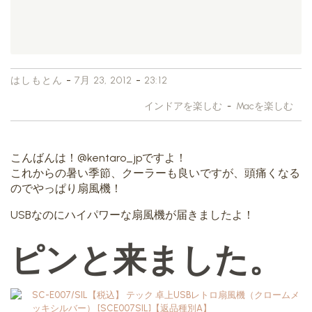
-
-
はしもとん
7月 23, 2012
23:12
インドアを楽しむ
-
Macを楽しむ
こんばんは！@kentaro_jpですよ！
これからの暑い季節、クーラーも良いですが、頭痛くなる
のでやっぱり扇風機！
USBなのにハイパワーな扇風機が届きましたよ！
ピンと来ました。
SC-E007/SIL【税込】 テック 卓上USBレトロ扇風機（クロームメ
ッキシルバー） [SCE007SIL]【返品種別A】