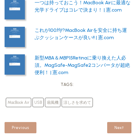
一つは持っておこう！MacBook Airに最適な
光学ドライブはコレで決まり！ | 憲.com
これが100均!?MacBook Airを安全に持ち運
ぶクッションケースが良い!! | 憲.com
新型MBA＆MBP15Retinaに乗り換えた人必
須。MagSafe-MagSafe2コンバータが超絶
便利！ | 憲.com
TAGS:
MacBook Air
USB
扇風機
涼しさを求めて
Previous
Next