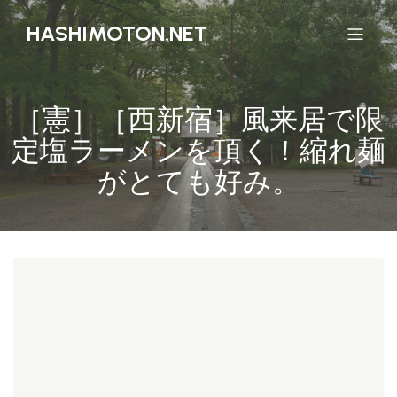
HASHIMOTON.NET
［憲］［西新宿］風来居で限
定塩ラーメンを頂く！縮れ麺
がとても好み。