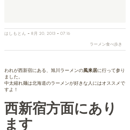
-
-
はしもとん
8月 20, 2013
07:16
ラーメン食べ歩き
われが西新宿にある、旭川ラーメンの
風来居
に行って参り
ました。
中太縮れ麺は北海道のラーメンが好きな人にはオススメで
すよ！
西新宿方面にあり
ます