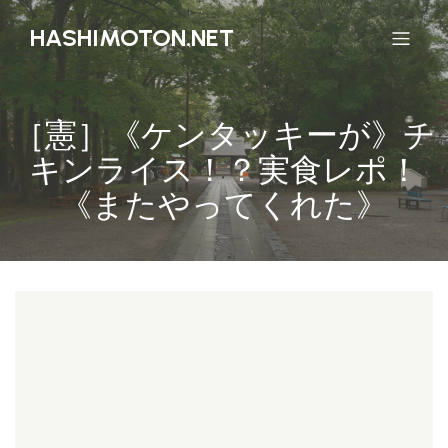
HASHIMOTON.NET
［憲］《ケンタッキーが》チ
キンライス！？実食レポ！
《またやってくれた》