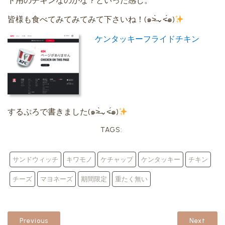
ド用のチキンなのかな？といった感じ。
皆様も食べてみてみてみて下さいね！(๑˃̶̀⌄˂̶́๑)
ケンタッキーフライドチキン
するぷろで書きました(๑˃̶̀⌄˂̶́๑)
TAGS:
サンドウィッチ
キワモノ
ケチャップ
ケンタッキー
チキン
チーズ
マヨネーズ
期間限定
重たく無い
Previous
Next