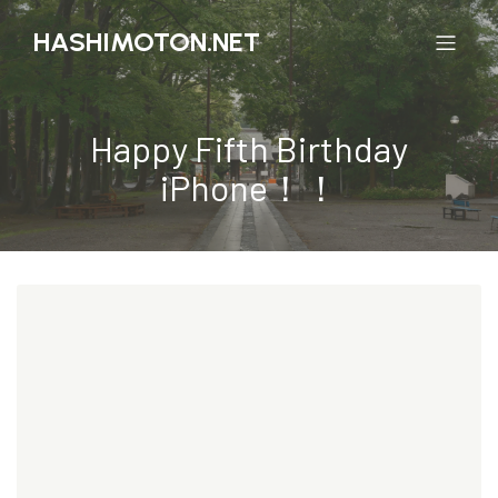
HASHIMOTON.NET
Happy Fifth Birthday
iPhone！！