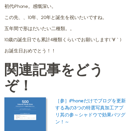
初代iPhone。感慨深い。
この先、、10年、20年と誕生を祝いたいですね。
五年間で形はだいたい二種類。。
10歳の誕生日でも累計4種類くらいでお願いします(´∀｀)
お誕生日おめでとう！！
関連記事をどう
ぞ！
［参］iPhoneだけでブログを更新
する為の3つの特選写真加工アプ
リ其の参～シャドウで効果バツグ
ン！～