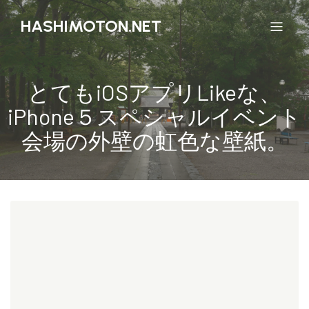
HASHIMOTON.NET
とてもiOSアプリLikeな、
iPhone５スペシャルイベント
会場の外壁の虹色な壁紙。