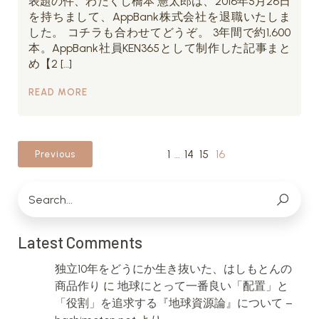
表題の件、わたくし橋本 憲太郎は、2016年5月26日
を持ちまして、AppBank株式会社を退職いたしま
した。 コチラも合わせてどうぞ。 3年間で約1,600
本。AppBank社員KEN365として制作した記事まと
め【2 […]
READ MORE
1
…
14
15
16
Previous
Latest Comments
独立10年をどうにか生き抜いた、はしもとんの
商品作り
に
地球にとって一番良い「配置」と
「役割」を追求する『地球資源論』について –