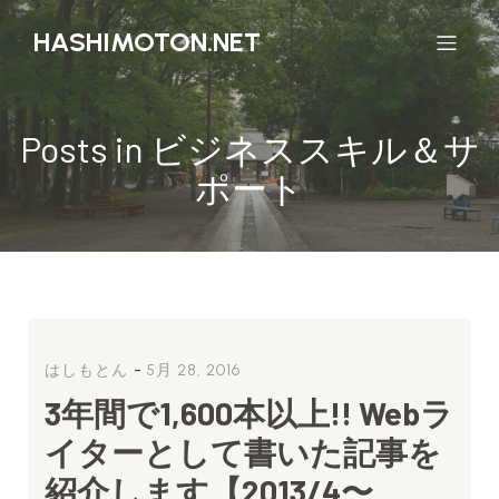
HASHIMOTON.NET
Posts in ビジネススキル＆サ
ポート
-
はしもとん
5月 28, 2016
3年間で1,600本以上!! Webラ
イターとして書いた記事を
紹介します【2013/4〜