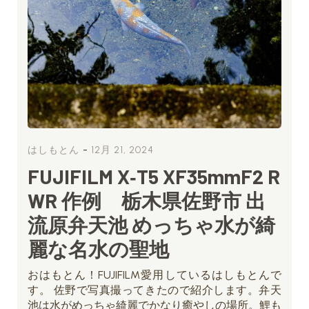
-
はしもとん
12月 21, 2024
FUJIFILM X‐T5 XF35mmF2 R
WR 作例 栃木県佐野市 出
流原弁天池 めっちゃ水が綺
麗な名水の聖地
おはもとん！FUJIFILM愛用しているはしもとんで
す。 佐野で写真撮ってきたので紹介します。弁天
池は水がめっちゃ綺麗でかなり癒やしの場所。鯉も