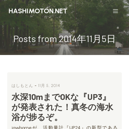
HASHIMOTON.NET
Posts from 2014年11月5日
-
はしもとん
11月 5, 2014
水深10mまでOKな『UP3』
が発表された！真冬の海水
浴が捗るぞ。
jawborneが、活動量計『UP24』の新型である