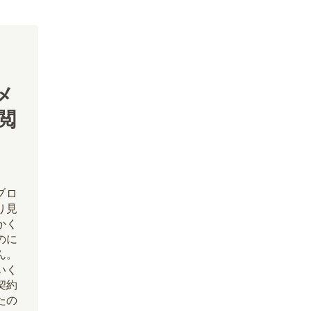
メ
閲
ブロ
り見
かく
たのに
ん。
いく
契約
たの