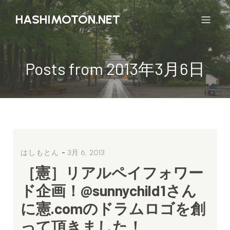
HASHIMOTON.NET
Posts from 2013年3月6日
-
はしもとん
3月 6, 2013
［憲］リアルペイフォワー
ド企画！@sunnychild1さん
に憲.comのドラムロゴを創
って頂きました！