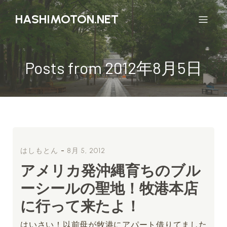
HASHIMOTON.NET
Posts from 2012年8月5日
-
はしもとん
8月 5, 2012
アメリカ発沖縄育ちのブル
ーシールの聖地！牧港本店
に行って来たよ！
はいさい！以前母が牧港にアパート借りてました