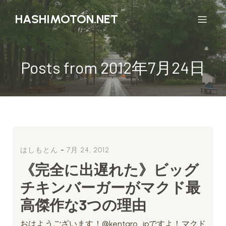
HASHIMOTON.NET
Posts from 2012年7月24日
-
はしもとん
7月 24, 2012
《完全に出遅れた》ビッグ
チキンバーガーがマクド最
高傑作な3つの理由
おはようございます！@kentaro_jpですよ！マクド