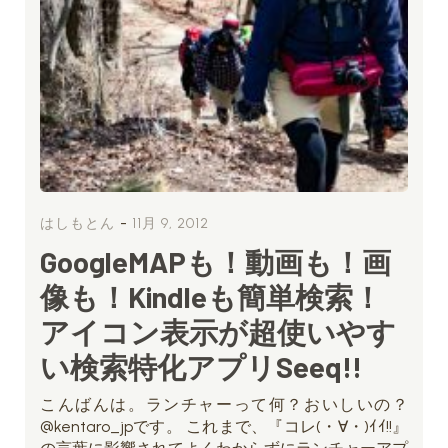
-
はしもとん
11月 9, 2012
GoogleMAPも！動画も！画
像も！Kindleも簡単検索！
アイコン表示が超使いやす
い検索特化アプリSeeq!!
こんばんは。ランチャーって何？おいしいの？
@kentaro_jpです。 これまで、『コレ(・∀・)ｲｲ!!』