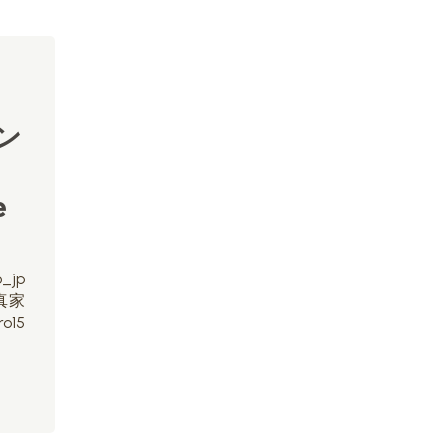
ン
e
jp
真家
o15