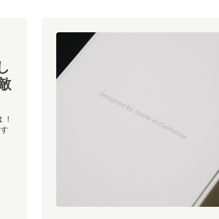
し
敵
は！
ます