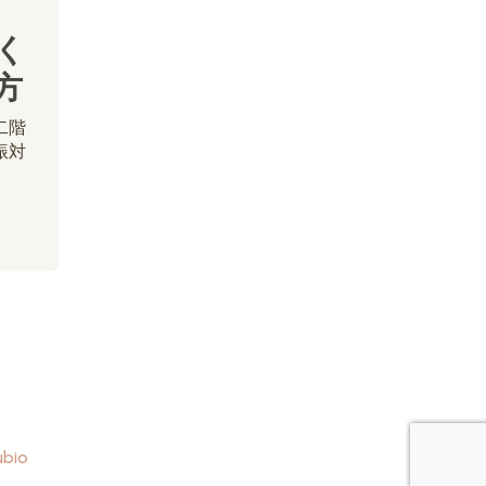
く
方
二階
振対
ubio