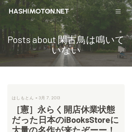
HASHIMOTON.NET
Posts about 閑古鳥は鳴いて
いない
-
はしもとん
3月 7, 2013
［憲］永らく開店休業状態
だった日本のiBooksStoreに
大量の名作が来たぞーー！