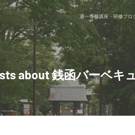
週一専務
講座・研修プロ
osts about 銭函バーベキ