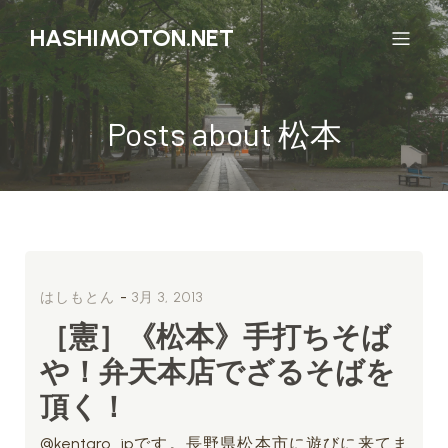
HASHIMOTON.NET
Posts about 松本
-
はしもとん
3月 3, 2013
［憲］《松本》手打ちそば
や！弁天本店でざるそばを
頂く！
@kentaro_jpです。長野県松本市に遊びに来てま